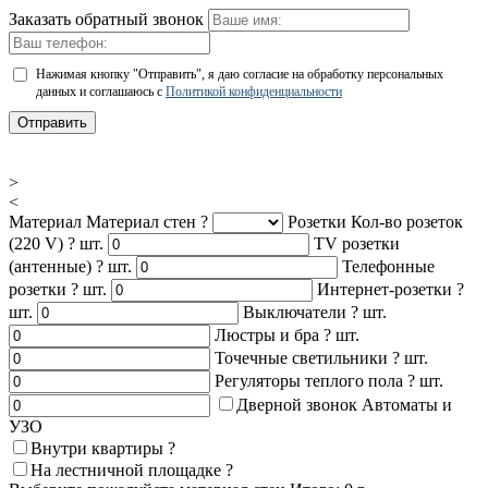
Заказать обратный звонок
Нажимая кнопку "Отправить", я даю согласие на обработку персональных
данных и соглашаюсь с
Политикой конфиденциальности
Отправить
>
<
Материал
Материал стен
?
Розетки
Кол-во розеток
(220 V)
?
шт.
TV розетки
(антенные)
?
шт.
Телефонные
розетки
?
шт.
Интернет-розетки
?
шт.
Выключатели
?
шт.
Люстры и бра
?
шт.
Точечные светильники
?
шт.
Регуляторы теплого пола
?
шт.
Дверной звонок
Автоматы и
УЗО
Внутри квартиры
?
На лестничной площадке
?