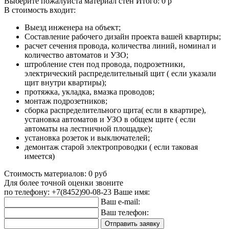
Выберите пожалуйста материал стен
Итого:
0
р
В стоимость входит:
Выезд инженера на объект;
Составление рабочего дизайн проекта вашей квартиры;
расчет сечения провода, количества линий, номинал и
количество автоматов и УЗО;
штробление стен под провода, подрозетники,
электрический распределительный щит ( если указали
щит внутри квартиры);
протяжка, укладка, вмазка проводов;
монтаж подрозетников;
сборка распределительного щита( если в квартире),
установка автоматов и УЗО в общем щите ( если
автоматы на лестничной площадке);
установка розеток и выключателей;
демонтаж старой электропроводки ( если таковая
имеется)
Стоимость материалов:
0
руб
Для более точной оценки звоните
по телефону: +7(8452)90-08-23
Ваше имя:
Ваш e-mail:
Ваш телефон: