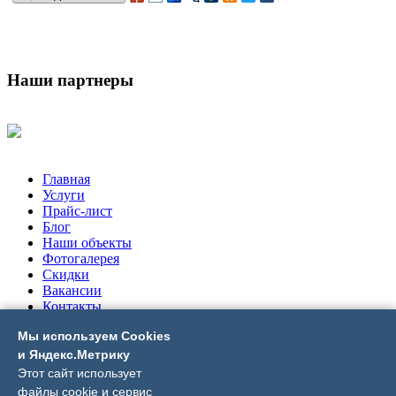
Наши партнеры
Главная
Услуги
Прайс-лист
Блог
Наши объекты
Фотогалерея
Скидки
Вакансии
Контакты
Мы используем Cookies
Отделочные виды работ
Инженерные сети
и Яндекс.Метрику
Строительство
Этот сайт использует
Проектирование
файлы cookie и сервис