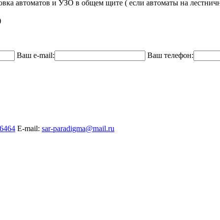
новка автоматов и УЗО в общем щите ( если автоматы на лестнич
)
Ваш e-mail:
Ваш телефон:
a6464
E-mail:
sar-paradigma@mail.ru