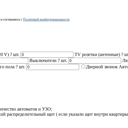
 и соглашаюсь с
Политикой конфиденциальности
20 V)
?
шт.
TV розетки (антенные)
?
ш
Выключатели
?
шт.
Лю
ого пола
?
шт.
Дверной звонок
Авт
личество автоматов и УЗО;
кий распределительный щит ( если указали щит внутри квартиры