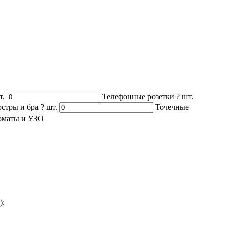
т.
Телефонные розетки
?
шт.
стры и бра
?
шт.
Точечные
оматы и УЗО
);