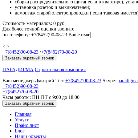
сборка распределительного щита( если в квартире), уста
установка розеток и выключателей;
демонтаж старой электропроводки ( если таковая имеется
Стоимость материалов:
0
руб
Для более точной оценки звоните
по телефону: +7(8452)90-08-23
Ваше имя:
<
>
+7(8452)90-08-23
/
+7(8452)70-08-20
Заказать обратный звонок
ПАРАДИГМА
Строительная компания
Ваш менеджер
Дмитрий
Тел:
+7(8452)90-08-23
Skype:
paradigm
+7(8452)90-08-23
+7(8452)70-08-20
Часы работы: ПН-ПТ с 9:00 до 18:00
Заказать обратный звонок
Главная
Услуги
Прайс-лист
Блог
Наши объекты