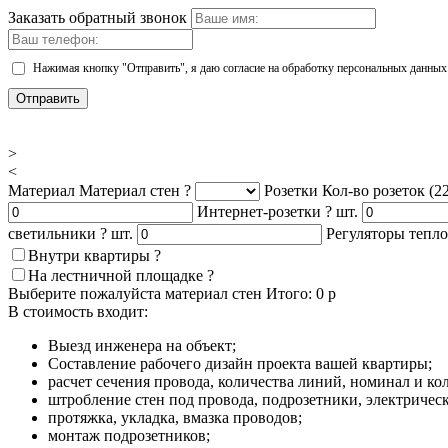
Заказать обратный звонок
Нажимая кнопку "Отправить", я даю согласие на обработку персональных данных
Отправить
>
<
Материал
Материал стен
?
Розетки
Кол-во розеток (2
Интернет-розетки
?
шт.
светильники
?
шт.
Регуляторы тепл
Внутри квартиры
?
На лестничной площадке
?
Выберите пожалуйста материал стен
Итого:
0
р
В стоимость входит:
Выезд инженера на объект;
Составление рабочего дизайн проекта вашей квартиры;
расчет сечения провода, количества линий, номинал и ко
штробление стен под провода, подрозетники, электричес
протяжка, укладка, вмазка проводов;
монтаж подрозетников;