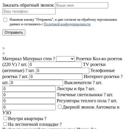
Заказать обратный звонок
Нажимая кнопку "Отправить", я даю согласие на обработку персональных
данных и соглашаюсь с
Политикой конфиденциальности
Отправить
>
<
Материал
Материал стен
?
Розетки
Кол-во розеток
(220 V)
?
шт.
TV розетки
(антенные)
?
шт.
Телефонные
розетки
?
шт.
Интернет-розетки
?
шт.
Выключатели
?
шт.
Люстры и бра
?
шт.
Точечные светильники
?
шт.
Регуляторы теплого пола
?
шт.
Дверной звонок
Автоматы и
УЗО
Внутри квартиры
?
На лестничной площадке
?