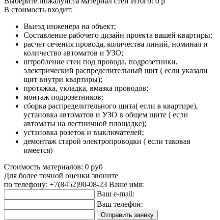
Выберите пожалуйста материал стен
Итого:
0
р
В стоимость входит:
Выезд инженера на объект;
Составление рабочего дизайн проекта вашей квартиры;
расчет сечения провода, количества линий, номинал и
количество автоматов и УЗО;
штробление стен под провода, подрозетники,
электрический распределительный щит ( если указали
щит внутри квартиры);
протяжка, укладка, вмазка проводов;
монтаж подрозетников;
сборка распределительного щита( если в квартире),
установка автоматов и УЗО в общем щите ( если
автоматы на лестничной площадке);
установка розеток и выключателей;
демонтаж старой электропроводки ( если таковая
имеется)
Стоимость материалов:
0
руб
Для более точной оценки звоните
по телефону: +7(8452)90-08-23
Ваше имя:
Ваш e-mail:
Ваш телефон: