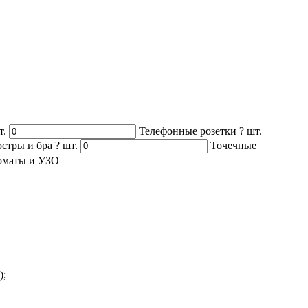
т.
Телефонные розетки
?
шт.
стры и бра
?
шт.
Точечные
оматы и УЗО
);