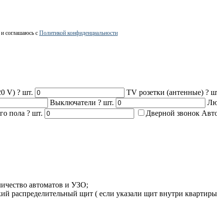
 и соглашаюсь с
Политикой конфиденциальности
20 V)
?
шт.
TV розетки (антенные)
?
ш
Выключатели
?
шт.
Лю
ого пола
?
шт.
Дверной звонок
Авт
личество автоматов и УЗО;
кий распределительный щит ( если указали щит внутри квартиры