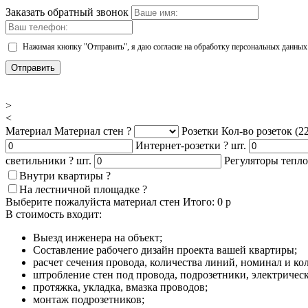
Заказать обратный звонок
Нажимая кнопку "Отправить", я даю согласие на обработку персональных данных
Отправить
>
<
Материал
Материал стен
?
Розетки
Кол-во розеток (2
Интернет-розетки
?
шт.
светильники
?
шт.
Регуляторы тепл
Внутри квартиры
?
На лестничной площадке
?
Выберите пожалуйста материал стен
Итого:
0
р
В стоимость входит:
Выезд инженера на объект;
Составление рабочего дизайн проекта вашей квартиры;
расчет сечения провода, количества линий, номинал и ко
штробление стен под провода, подрозетники, электричес
протяжка, укладка, вмазка проводов;
монтаж подрозетников;