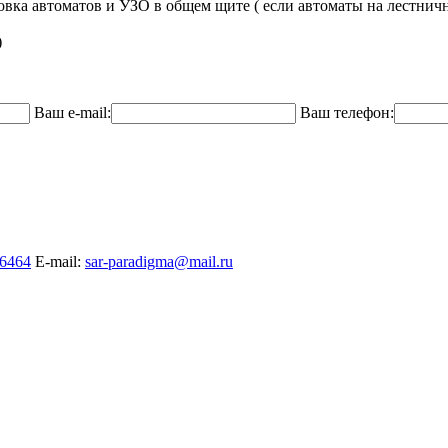
новка автоматов и УЗО в общем щите ( если автоматы на лестнич
)
Ваш e-mail:
Ваш телефон:
a6464
E-mail:
sar-paradigma@mail.ru