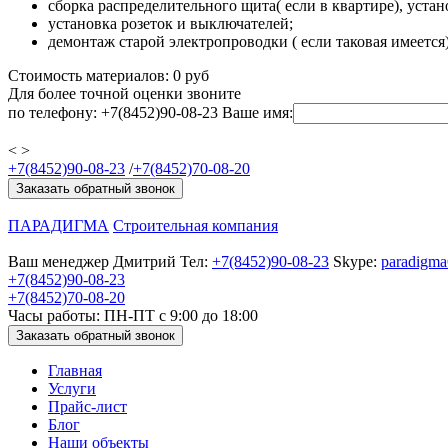
сборка распределительного щита( если в квартире), уста
установка розеток и выключателей;
демонтаж старой электропроводки ( если таковая имеется
Стоимость материалов:
0
руб
Для более точной оценки звоните
по телефону: +7(8452)90-08-23
Ваше имя:
<
>
+7(8452)90-08-23
/
+7(8452)70-08-20
Заказать обратный звонок
ПАРАДИГМА
Строительная компания
Ваш менеджер
Дмитрий
Тел:
+7(8452)90-08-23
Skype:
paradigm
+7(8452)90-08-23
+7(8452)70-08-20
Часы работы: ПН-ПТ с 9:00 до 18:00
Заказать обратный звонок
Главная
Услуги
Прайс-лист
Блог
Наши объекты